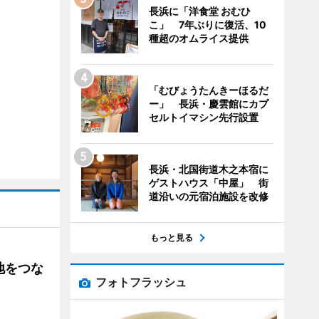
長浜に「洋食堂 おむひ
こ」 7年ぶりに復活、10
種超のオムライス提供
「むびょうたんきーほるだ
ー」 長浜・慶雲館にカプ
セルトイマシン先行設置
長浜・北国街道木之本宿に
ゲストハウス「中屋」 街
道沿いの元宿泊施設を改修
もっと見る
地をつな
フォトフラッシュ