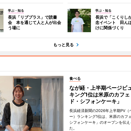
学ぶ・知る
学ぶ・知る
長浜「リブプラス」で読書
長浜で「こくりし
会 本を通じて人と人が出会
念イベント 田ん
う場に
けに関係づくり
もっと見る
食べる
なが経・上半期ページビ
キング1位は米原のカフェ
ド・シフォンケーキ」
長浜経済新聞の2026年上半期PV（
ー）ランキング1位は、米原のカフ
シフォンケーキ」のオープンを伝え
た。