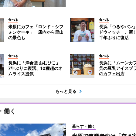
食べる
食べる
米原にカフェ「ロンド・シフ
長浜「つるやパン
ォンケーキ」 店内から里山
ドウィッチ」、新
の景色も
半年ぶりに復活
食べる
食べる
長浜に「洋食堂 おむひこ」
長浜に「ムーンカ
7年ぶりに復活、10種超のオ
呉の豆乳アイスブ
ムライス提供
のカフェ出店
もっと見る
・働く
暮らす・働く