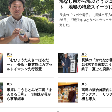
海なし県から海ぶどうジ
ト 地域の特産スイーツ
長浜の「ワボウ電子」（長浜市平方
26日、「近江海ぶどうバニラジェ
売した。
買う
買う
「むびょうたんきーほるだ
長浜の「かねなか
ー」 長浜・慶雲館にカプセ
2月末で自家製こ
ルトイマシン先行設置
終了 夏ごろ廃業
買う
買う
米原にこうじとみそ工房「ま
高島の複合施設内
んまる日和」 3姉妹が母か
ブックス」 リソ
ら事業継承
機も導入