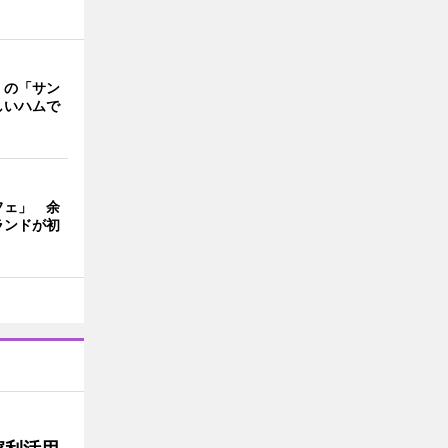
」の「サン
しいハムで
フェ」 余
ランドが初