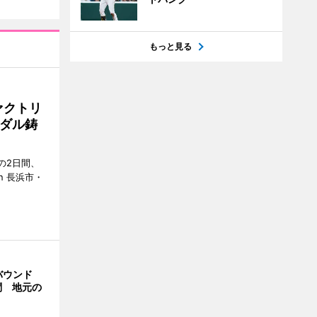
もっと見る
ァクトリ
ダル鋳
の2日間、
n 長浜市・
バウンド
問 地元の