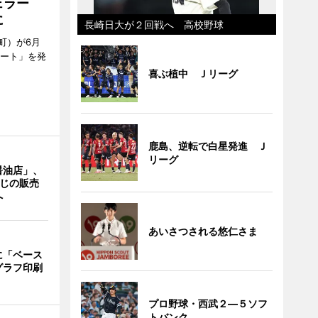
ェラー
に
長崎日大が２回戦へ 高校野球
町）が6月
ラート」を発
喜ぶ植中 Ｊリーグ
鹿島、逆転で白星発進 Ｊ
リーグ
醤油店」、
うじの販売
へ
あいさつされる悠仁さま
に「ベース
グラフ印刷
プロ野球・西武２―５ソフ
トバンク