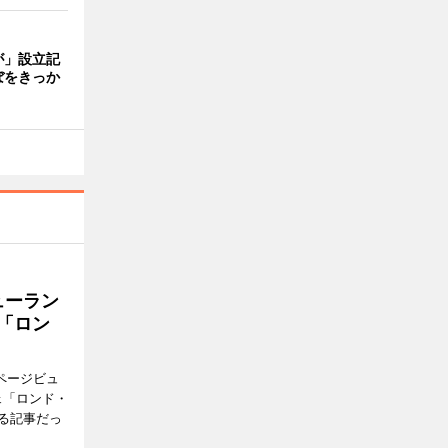
が」設立記
ぼをきっか
ューラン
「ロン
ページビュ
ェ「ロンド・
る記事だっ