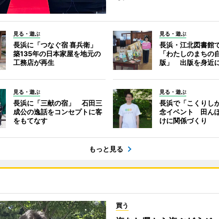
見る・遊ぶ
見る・遊ぶ
長浜に「つなぐ宿 喜兵衛」
長浜・江北図書館
築135年の日本家屋を地元の
「わたしのまちの
工務店が再生
版」 出版を身近
見る・遊ぶ
見る・遊ぶ
長浜に「三献の宿」 石田三
長浜で「こくりし
成公の逸話をコンセプトに客
念イベント 田ん
をもてなす
けに関係づくり
もっと見る
買う