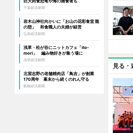
巨大肉食恐竜や海の捕食者も
千葉経済新聞
岩木山神社向かいに「お山の花彩食堂 龍
の憩」 和食職人の夫婦が経営
弘前経済新聞
浅草・松が谷にニットカフェ「ito-
mori」 編み物好きが集う場に
浅草経済新聞
見る・
北習志野の老舗精肉店「鳥吉」が創業
170周年 幕末から続くのれん守る
船橋経済新聞