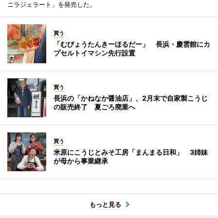
ニラジェラート」を発売した。
買う
「むびょうたんきーほるだー」 長浜・慶雲館にカ
プセルトイマシン先行設置
買う
長浜の「かねなか醤油店」、2月末で自家製こうじ
の販売終了 夏ごろ廃業へ
買う
米原にこうじとみそ工房「まんまる日和」 3姉妹
が母から事業継承
もっと見る