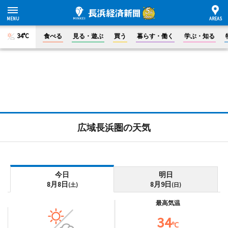
34°C
食べる
見る・遊ぶ
買う
暮らす・働く
学ぶ・知る
広域長浜圏の天気
今日
明日
8月8日
8月9日
(土)
(日)
最高気温
34
℃