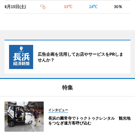
8月15日(土)
33℃
24℃
30％
広告企画を活用してお店やサービスをPRしま
せんか？
特集
インタビュー
長浜の圓常寺でトゥクトゥクレンタル 観光地
をつなぎ遠方客呼び込む