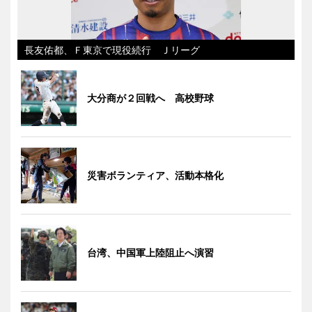
長友佑都、Ｆ東京で現役続行 Ｊリーグ
大分商が２回戦へ 高校野球
災害ボランティア、活動本格化
台湾、中国軍上陸阻止へ演習