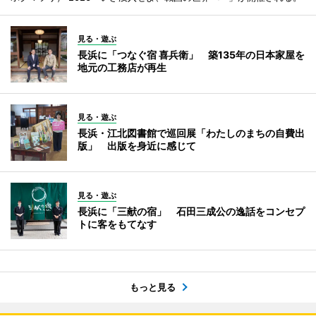
見る・遊ぶ
長浜に「つなぐ宿 喜兵衛」 築135年の日本家屋を
地元の工務店が再生
見る・遊ぶ
長浜・江北図書館で巡回展「わたしのまちの自費出
版」 出版を身近に感じて
見る・遊ぶ
長浜に「三献の宿」 石田三成公の逸話をコンセプ
トに客をもてなす
もっと見る