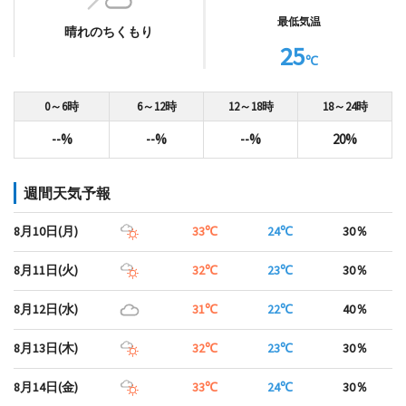
最低気温
晴れのちくもり
25
℃
0～6時
6～12時
12～18時
18～24時
--%
--%
--%
20%
週間天気予報
8月10日(月)
33℃
24℃
30％
8月11日(火)
32℃
23℃
30％
8月12日(水)
31℃
22℃
40％
8月13日(木)
32℃
23℃
30％
8月14日(金)
33℃
24℃
30％