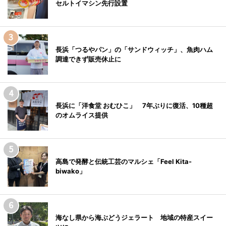
セルトイマシン先行設置
長浜「つるやパン」の「サンドウィッチ」、魚肉ハム
調達できず販売休止に
長浜に「洋食堂 おむひこ」 7年ぶりに復活、10種超
のオムライス提供
高島で発酵と伝統工芸のマルシェ「Feel Kita-
biwako」
海なし県から海ぶどうジェラート 地域の特産スイー