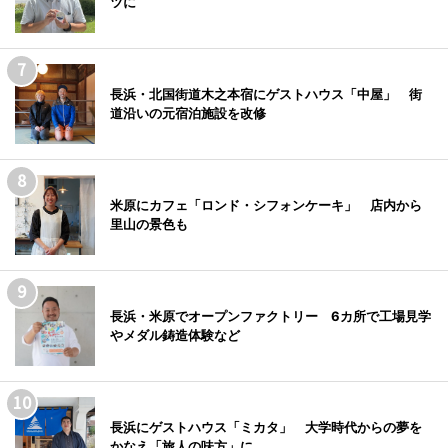
ツに
長浜・北国街道木之本宿にゲストハウス「中屋」 街
道沿いの元宿泊施設を改修
米原にカフェ「ロンド・シフォンケーキ」 店内から
里山の景色も
長浜・米原でオープンファクトリー 6カ所で工場見学
やメダル鋳造体験など
長浜にゲストハウス「ミカタ」 大学時代からの夢を
かなえ「旅人の味方」に