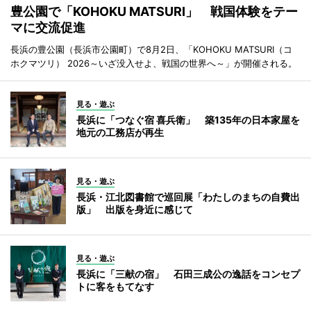
豊公園で「KOHOKU MATSURI」 戦国体験をテー
マに交流促進
長浜の豊公園（長浜市公園町）で8月2日、「KOHOKU MATSURI（コ
ホクマツリ） 2026～いざ没入せよ、戦国の世界へ～」が開催される。
見る・遊ぶ
長浜に「つなぐ宿 喜兵衛」 築135年の日本家屋を
地元の工務店が再生
見る・遊ぶ
長浜・江北図書館で巡回展「わたしのまちの自費出
版」 出版を身近に感じて
見る・遊ぶ
長浜に「三献の宿」 石田三成公の逸話をコンセプ
トに客をもてなす