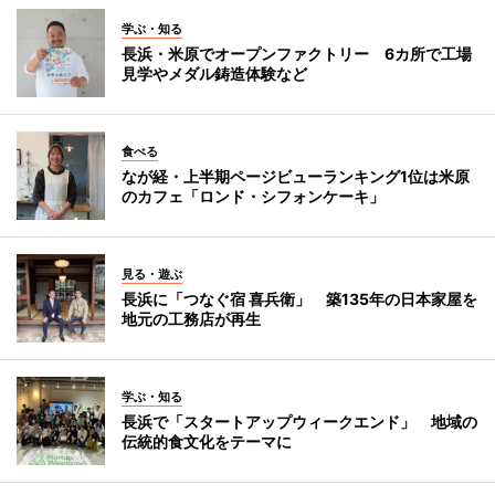
学ぶ・知る
長浜・米原でオープンファクトリー 6カ所で工場
見学やメダル鋳造体験など
食べる
なが経・上半期ページビューランキング1位は米原
のカフェ「ロンド・シフォンケーキ」
見る・遊ぶ
長浜に「つなぐ宿 喜兵衛」 築135年の日本家屋を
地元の工務店が再生
学ぶ・知る
長浜で「スタートアップウィークエンド」 地域の
伝統的食文化をテーマに