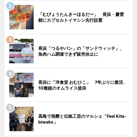
「むびょうたんきーほるだー」 長浜・慶雲
館にカプセルトイマシン先行設置
長浜「つるやパン」の「サンドウィッチ」、
魚肉ハム調達できず販売休止に
長浜に「洋食堂 おむひこ」 7年ぶりに復活、
10種超のオムライス提供
高島で発酵と伝統工芸のマルシェ「Feel Kita-
biwako」