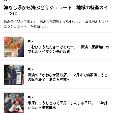
海なし県から海ぶどうジェラート 地域の特産スイ
ーツに
長浜の「ワボウ電子」（長浜市平方町）が6月26日、「近江海ぶどうバ
ニラジェラート」を発売した。
買う
「むびょうたんきーほるだー」 長浜・慶雲館にカ
プセルトイマシン先行設置
買う
長浜の「かねなか醤油店」、2月末で自家製こうじ
の販売終了 夏ごろ廃業へ
買う
米原にこうじとみそ工房「まんまる日和」 3姉妹
が母から事業継承