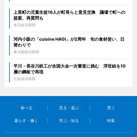
上里町の児童生徒16人が町長らと意見交換 議場で町への
提案、再質問も
本庄経済新聞
河内小阪の「cuisine HAGI」が2周年 旬の食材使い、日
替わりで
東大阪経済新聞
平川・長谷川鉄工が全国大会一次審査に挑む 浮世絵を10
層の鋼板で再現
弘前経済新聞
食べる
見る・遊ぶ
買う
暮らす・働く
学ぶ・知る
特集