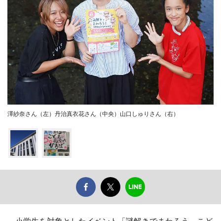
澤紗奈さん（左）丹治真衣花さん（中央）山口しゅりさん（右）
小学生を対象としたイベント「謎解きでまわろう こど