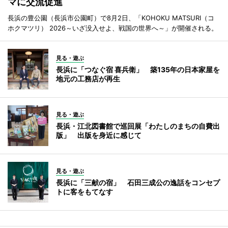
マに交流促進
長浜の豊公園（長浜市公園町）で8月2日、「KOHOKU MATSURI（コ
ホクマツリ） 2026～いざ没入せよ、戦国の世界へ～」が開催される。
見る・遊ぶ
長浜に「つなぐ宿 喜兵衛」 築135年の日本家屋を
地元の工務店が再生
見る・遊ぶ
長浜・江北図書館で巡回展「わたしのまちの自費出
版」 出版を身近に感じて
見る・遊ぶ
長浜に「三献の宿」 石田三成公の逸話をコンセプ
トに客をもてなす