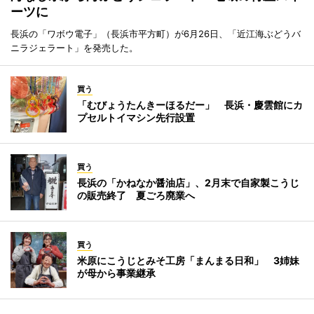
ーツに
長浜の「ワボウ電子」（長浜市平方町）が6月26日、「近江海ぶどうバ
ニラジェラート」を発売した。
買う
「むびょうたんきーほるだー」 長浜・慶雲館にカ
プセルトイマシン先行設置
買う
長浜の「かねなか醤油店」、2月末で自家製こうじ
の販売終了 夏ごろ廃業へ
買う
米原にこうじとみそ工房「まんまる日和」 3姉妹
が母から事業継承