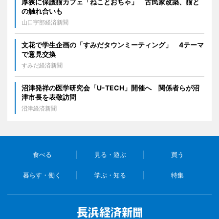
厚狭に保護猫カフェ「ねことおちゃ」 古民家改築、猫と
の触れ合いも
山口宇部経済新聞
文花で学生企画の「すみだタウンミーティング」 4テーマ
で意見交換
すみだ経済新聞
沼津発祥の医学研究会「U-TECH」開催へ 関係者らが沼
津市長を表敬訪問
沼津経済新聞
食べる
見る・遊ぶ
買う
暮らす・働く
学ぶ・知る
特集