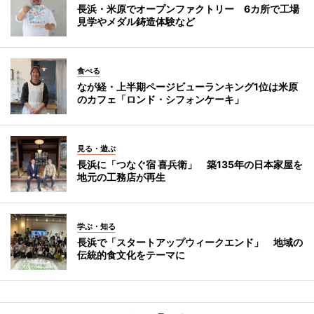
長浜・米原でオープンファクトリー 6カ所で工場
見学やメダル鋳造体験など
食べる
なが経・上半期ページビューランキング1位は米原
のカフェ「ロンド・シフォンケーキ」
見る・遊ぶ
長浜に「つなぐ宿 喜兵衛」 築135年の日本家屋を
地元の工務店が再生
学ぶ・知る
長浜で「スタートアップウィークエンド」 地域の
伝統的食文化をテーマに