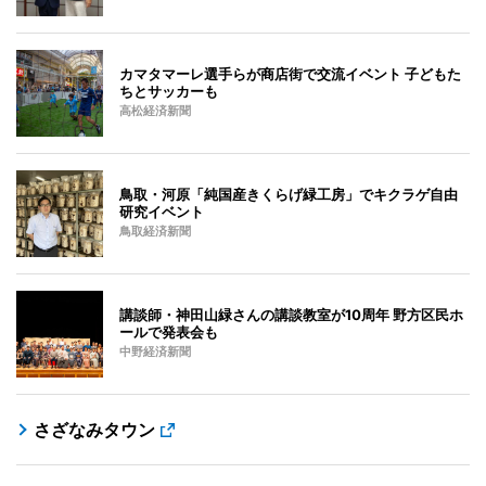
カマタマーレ選手らが商店街で交流イベント 子どもた
ちとサッカーも
高松経済新聞
鳥取・河原「純国産きくらげ緑工房」でキクラゲ自由
研究イベント
鳥取経済新聞
講談師・神田山緑さんの講談教室が10周年 野方区民ホ
ールで発表会も
中野経済新聞
さざなみタウン