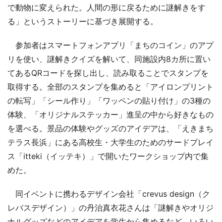
で動物に変えられた。人間の形に戻るために謎解きをす
る」というストーリーに基づき展開する。
参加者はスマートフォンアプリ「まちのコイン」のアプ
リを使い、謎解きクイズを解いて、同施設内8カ所に置い
てあるQRコードを探し出し、読み取ることでスタンプを
取得する。全部のスタンプを集めると「アイロンプリント
の転写」「シール作り」「ワッペンの貼り付け」の3種の
体験、「オリジナルステッカー」進呈の中から好きなもの
を選べる。景品の体験やグッズのアイデアは、「えきまち
テラス長浜」にある高校生・大学生のためのサードプレイ
ス「itteki（イッテキ）」で開いたワークショップ内で集
めた。
同イベントに携わるデザイン会社「crevus design（ク
レバスデザイン）」の丹治真衣花さんは「謎解きやオリジ
ナルグッズなどのアイデアを学生から集めるなど、いろい