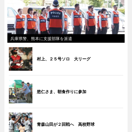
兵庫県警、熊本に支援部隊を派遣
村上、２５号ソロ 大リーグ
悠仁さま、朝食作りに参加
青森山田が２回戦へ 高校野球