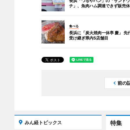
長浜「つるやパン」の「サンドウ
チ」、魚肉ハム調達できず販売休
食べる
長浜に「炭火焼肉一休亭 慶」 先
受け継ぎ県内5店舗目
前の
みん経トピックス
特集