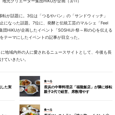
地元クリエーター集団HiKUが企画（3/11）
移転が話題に。3位は「つるやパン」の「サンドウィッチ」
になった話題。7位に、発酵と伝統工芸のマルシェ「Feel
ター集団HiKUが企画したイベント「SOSHIJI-祭～和の心を伝える
をテーマにしたイベントの記事が目立った。
らに地域内外の人に愛されるニュースサイトとして、今後も長
けていきたい。
食べる
残した実
長浜の中華料理店「福龍飯店」が隣に移転
親子2代で経営、席数増やす
食べる