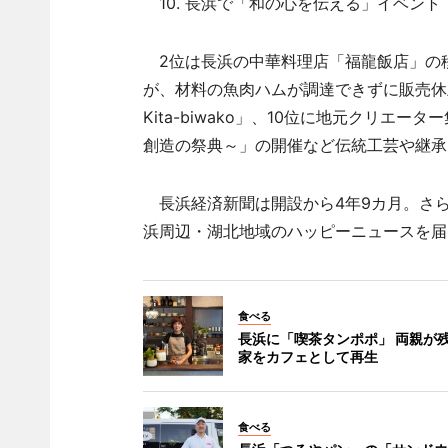
10. 長浜で「和の心を伝える」イベント 
2位は長浜の中華料理店「福龍飯店」の
が、材料の魚肉ハムが調達できずに販売休止
Kita-biwako」、10位に地元クリエー
創造の祭典～」の開催など伝統工芸や継承
長浜経済新聞は開設から4年9カ月。さ
浜周辺・湖北地域のハッピーニュースを届
食べる
長浜に「喫茶タンポポ」 両親が
家をカフェとして再生
食べる