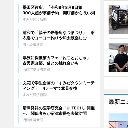
墨田区役所、「令和8年8月8日婚」
300人超が事前予約、開庁前から長い列
すみだ経済新聞
浦和で「親子の居場所なつまつり」 浴
衣姿でヨーヨー釣りや和太鼓楽しむ
浦和経済新聞
厚狭に保護猫カフェ「ねことおちゃ」
古民家改築、猫との触れ合いも
山口宇部経済新聞
文花で学生企画の「すみだタウンミーテ
ィング」 4テーマで意見交換
すみだ経済新聞
最新ニ
沼津発祥の医学研究会「U-TECH」開催
へ 関係者らが沼津市長を表敬訪問
沼津経済新聞