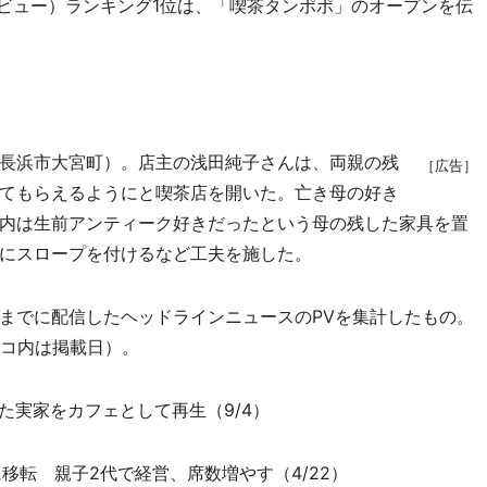
ジビュー）ランキング1位は、「喫茶タンポポ」のオープンを伝
長浜市大宮町）。店主の浅田純子さんは、両親の残
［広告］
てもらえるようにと喫茶店を開いた。亡き母の好き
内は生前アンティーク好きだったという母の残した家具を置
にスロープを付けるなど工夫を施した。
日までに配信したヘッドラインニュースのPVを集計したもの。
ッコ内は掲載日）。
た実家をカフェとして再生（9/4）
移転 親子2代で経営、席数増やす（4/22）