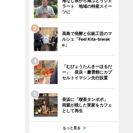
海なし県から海ぶどうジェ
ラート 地域の特産スイー
ツに
高島で発酵と伝統工芸のマ
ルシェ「Feel Kita-biwak
o」
「むびょうたんきーほるだ
ー」 長浜・慶雲館にカプ
セルトイマシン先行設置
長浜に「喫茶タンポポ」
両親が残した実家をカフェ
として再生
もっと見る