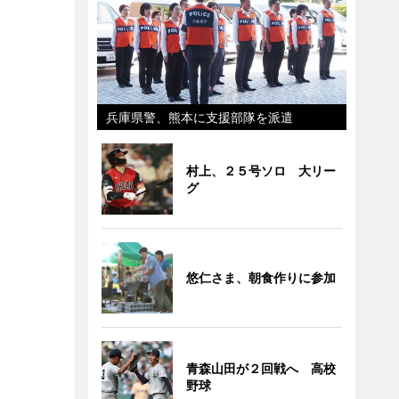
兵庫県警、熊本に支援部隊を派遣
村上、２５号ソロ 大リー
グ
悠仁さま、朝食作りに参加
青森山田が２回戦へ 高校
野球