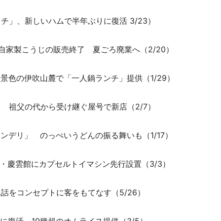
チ」、新しいハムで半年ぶりに復活 3/23）
自家製こうじの販売終了 夏ごろ廃業へ（2/20）
景色の伊吹山麓で「一人鍋ランチ」提供（1/29）
 祖父の代から受け継ぐ屋号で新店（2/7）
ンデリ」 のっぺいうどんの振る舞いも（1/17）
・慶雲館にカプセルトイマシン先行設置（3/3）
話をコンセプトに客をもてなす（5/26）