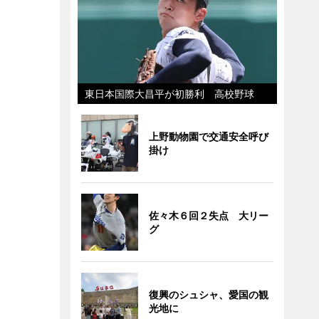
東日本国際大昌平が初勝利 高校野球
上野動物園で交通安全呼び
掛け
佐々木６回２失点 大リー
グ
復興のシュシャ、愛国の観
光地に