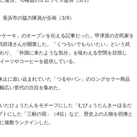
に復活、10種超のオムライス提供（3/5）
 長浜市の協力隊員が企画（3/9）
ンケーキ」のオープンを伝える記事だった。甲津原の古民家を
武田渚さんが開業した。「くつろいでもらいたい」という武
わり、「外国に来たような気分」を味わえる空間を目指し
イーツやコーヒーを提供している。
休止に追い込まれていた「つるやパン」のロングセラー商品
幅広い世代の注目を集めた。
いたひょうたんをモチーフにした「むびょうたんきーほるだ
プトにした「三献の宿」（4位）など、歴史上の人物を彷彿と
に複数ランクインした。