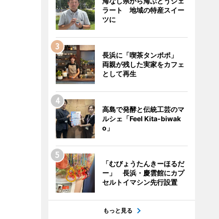
海なし県から海ぶどうジェ
ラート 地域の特産スイー
ツに
長浜に「喫茶タンポポ」
両親が残した実家をカフェ
として再生
高島で発酵と伝統工芸のマ
ルシェ「Feel Kita-biwak
o」
「むびょうたんきーほるだ
ー」 長浜・慶雲館にカプ
セルトイマシン先行設置
もっと見る