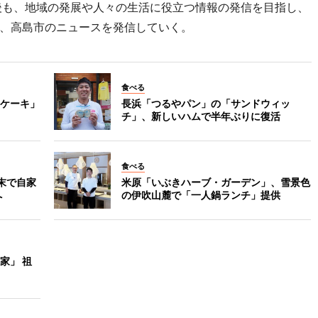
後も、地域の発展や人々の生活に役立つ情報の発信を目指し、
、高島市のニュースを発信していく。
食べる
ケーキ」
長浜「つるやパン」の「サンドウィッ
チ」、新しいハムで半年ぶりに復活
食べる
末で自家
米原「いぶきハーブ・ガーデン」、雪景色
へ
の伊吹山麓で「一人鍋ランチ」提供
家」 祖