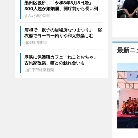
墨田区役所、「令和8年8月8日婚」
300人超が婚姻届、開庁前から長い列
すみだ経済新聞
浦和で「親子の居場所なつまつり」 浴
衣姿でヨーヨー釣りや和太鼓楽しむ
浦和経済新聞
最新ニ
厚狭に保護猫カフェ「ねことおちゃ」
古民家改築、猫との触れ合いも
山口宇部経済新聞