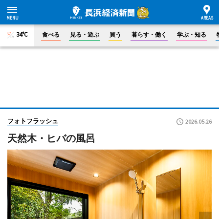
34°C
食べる
見る・遊ぶ
買う
暮らす・働く
学ぶ・知る
フォトフラッシュ
2026.05.26
天然木・ヒバの風呂