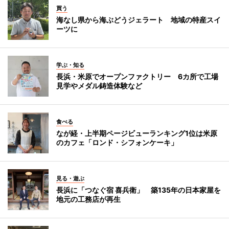
買う
海なし県から海ぶどうジェラート 地域の特産スイ
ーツに
学ぶ・知る
長浜・米原でオープンファクトリー 6カ所で工場
見学やメダル鋳造体験など
食べる
なが経・上半期ページビューランキング1位は米原
のカフェ「ロンド・シフォンケーキ」
見る・遊ぶ
長浜に「つなぐ宿 喜兵衛」 築135年の日本家屋を
地元の工務店が再生