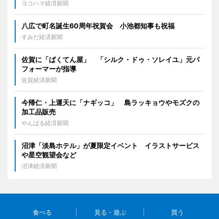
ヨコハマ経済新聞
八広で町名誕生60周年祝賀会 小池都知事も祝福
すみだ経済新聞
佐賀に「ばくてん屋」 「シルク・ドゥ・ソレイユ」元パ
フォーマーが指導
佐賀経済新聞
今帰仁・上運天に「ナギッコ」 島ラッキョウやモズクの
加工品販売
やんばる経済新聞
沼津「淡島ホテル」が夏限定イベント イラストサービス
や星空観望会など
沼津経済新聞
食べる
見る・遊ぶ
買う