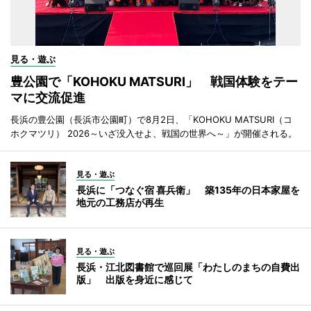
見る・遊ぶ
豊公園で「KOHOKU MATSURI」 戦国体験をテー
マに交流促進
長浜の豊公園（長浜市公園町）で8月2日、「KOHOKU MATSURI（コ
ホクマツリ） 2026～いざ没入せよ、戦国の世界へ～」が開催される。
見る・遊ぶ
長浜に「つなぐ宿 喜兵衛」 築135年の日本家屋を
地元の工務店が再生
見る・遊ぶ
長浜・江北図書館で巡回展「わたしのまちの自費出
版」 出版を身近に感じて