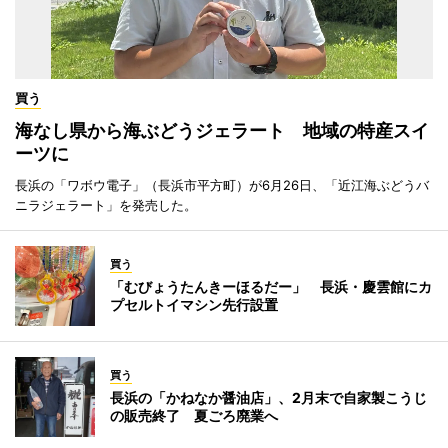
買う
海なし県から海ぶどうジェラート 地域の特産スイ
ーツに
長浜の「ワボウ電子」（長浜市平方町）が6月26日、「近江海ぶどうバ
ニラジェラート」を発売した。
買う
「むびょうたんきーほるだー」 長浜・慶雲館にカ
プセルトイマシン先行設置
買う
長浜の「かねなか醤油店」、2月末で自家製こうじ
の販売終了 夏ごろ廃業へ