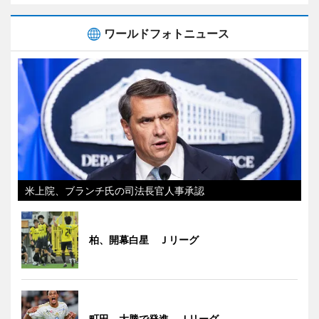
ワールドフォトニュース
米上院、ブランチ氏の司法長官人事承認
柏、開幕白星 Ｊリーグ
町田、大勝で発進 Ｊリーグ