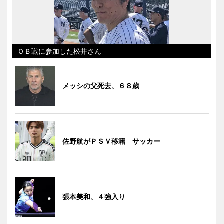
ＯＢ戦に参加した松井さん
メッシの父死去、６８歳
佐野航がＰＳＶ移籍 サッカー
張本美和、４強入り