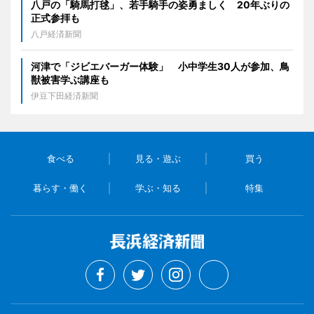
八戸の「騎馬打毬」、若手騎手の姿勇ましく 20年ぶりの
正式参拝も
八戸経済新聞
河津で「ジビエバーガー体験」 小中学生30人が参加、鳥
獣被害学ぶ講座も
伊豆下田経済新聞
食べる
見る・遊ぶ
買う
暮らす・働く
学ぶ・知る
特集