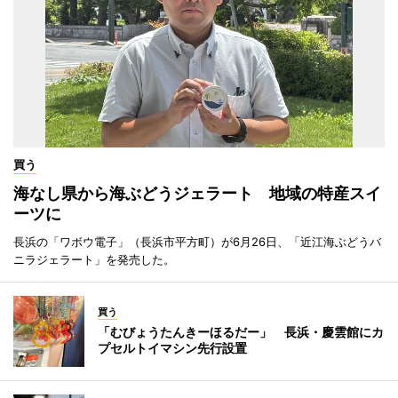
買う
海なし県から海ぶどうジェラート 地域の特産スイ
ーツに
長浜の「ワボウ電子」（長浜市平方町）が6月26日、「近江海ぶどうバ
ニラジェラート」を発売した。
買う
「むびょうたんきーほるだー」 長浜・慶雲館にカ
プセルトイマシン先行設置