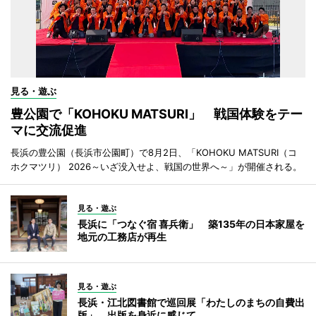
見る・遊ぶ
豊公園で「KOHOKU MATSURI」 戦国体験をテー
マに交流促進
長浜の豊公園（長浜市公園町）で8月2日、「KOHOKU MATSURI（コ
ホクマツリ） 2026～いざ没入せよ、戦国の世界へ～」が開催される。
見る・遊ぶ
長浜に「つなぐ宿 喜兵衛」 築135年の日本家屋を
地元の工務店が再生
見る・遊ぶ
長浜・江北図書館で巡回展「わたしのまちの自費出
版」 出版を身近に感じて