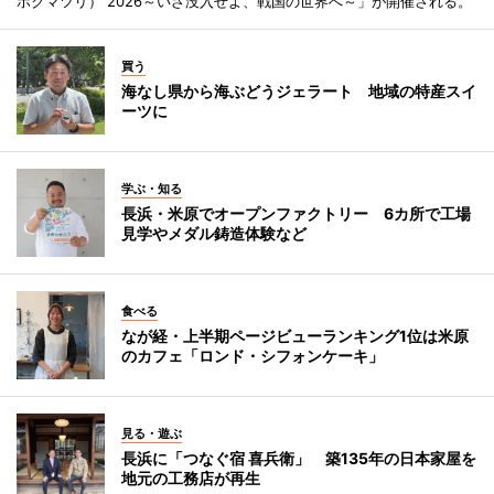
ホクマツリ） 2026～いざ没入せよ、戦国の世界へ～」が開催される。
買う
海なし県から海ぶどうジェラート 地域の特産スイ
ーツに
学ぶ・知る
長浜・米原でオープンファクトリー 6カ所で工場
見学やメダル鋳造体験など
食べる
なが経・上半期ページビューランキング1位は米原
のカフェ「ロンド・シフォンケーキ」
見る・遊ぶ
長浜に「つなぐ宿 喜兵衛」 築135年の日本家屋を
地元の工務店が再生