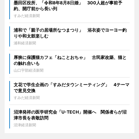
墨田区役所、「令和8年8月8日婚」 300人超が事前予
約、開庁前から長い列
すみだ経済新聞
浦和で「親子の居場所なつまつり」 浴衣姿でヨーヨー釣
りや和太鼓楽しむ
浦和経済新聞
厚狭に保護猫カフェ「ねことおちゃ」 古民家改築、猫と
の触れ合いも
山口宇部経済新聞
文花で学生企画の「すみだタウンミーティング」 4テーマ
で意見交換
すみだ経済新聞
沼津発祥の医学研究会「U-TECH」開催へ 関係者らが沼
津市長を表敬訪問
沼津経済新聞