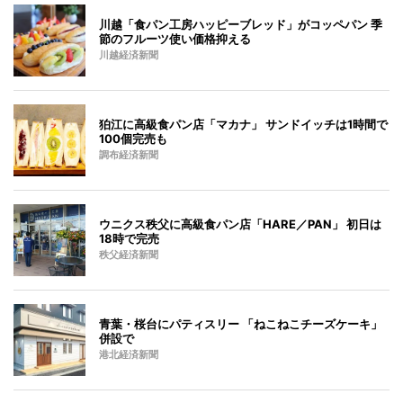
川越「食パン工房ハッピーブレッド」がコッペパン 季
節のフルーツ使い価格抑える
川越経済新聞
狛江に高級食パン店「マカナ」 サンドイッチは1時間で
100個完売も
調布経済新聞
ウニクス秩父に高級食パン店「HARE／PAN」 初日は
18時で完売
秩父経済新聞
青葉・桜台にパティスリー 「ねこねこチーズケーキ」
併設で
港北経済新聞