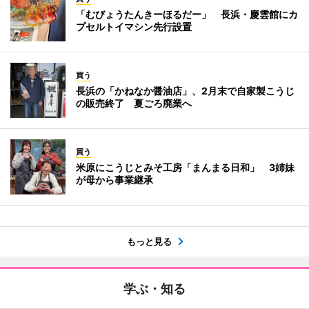
「むびょうたんきーほるだー」 長浜・慶雲館にカ
プセルトイマシン先行設置
買う
長浜の「かねなか醤油店」、2月末で自家製こうじ
の販売終了 夏ごろ廃業へ
買う
米原にこうじとみそ工房「まんまる日和」 3姉妹
が母から事業継承
もっと見る
学ぶ・知る