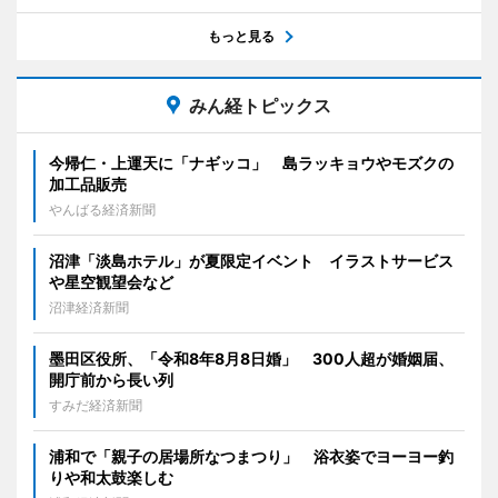
もっと見る
みん経トピックス
今帰仁・上運天に「ナギッコ」 島ラッキョウやモズクの
加工品販売
やんばる経済新聞
沼津「淡島ホテル」が夏限定イベント イラストサービス
や星空観望会など
沼津経済新聞
墨田区役所、「令和8年8月8日婚」 300人超が婚姻届、
開庁前から長い列
すみだ経済新聞
浦和で「親子の居場所なつまつり」 浴衣姿でヨーヨー釣
りや和太鼓楽しむ