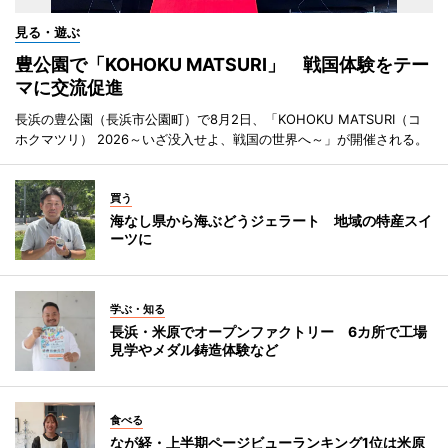
見る・遊ぶ
豊公園で「KOHOKU MATSURI」 戦国体験をテー
マに交流促進
長浜の豊公園（長浜市公園町）で8月2日、「KOHOKU MATSURI（コ
ホクマツリ） 2026～いざ没入せよ、戦国の世界へ～」が開催される。
買う
海なし県から海ぶどうジェラート 地域の特産スイ
ーツに
学ぶ・知る
長浜・米原でオープンファクトリー 6カ所で工場
見学やメダル鋳造体験など
食べる
なが経・上半期ページビューランキング1位は米原