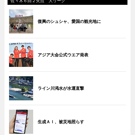
佐々木６回２失点 大リーグ
復興のシュシャ、愛国の観光地に
アジア大会公式ウエア発表
ライン川渇水が水運直撃
生成ＡＩ、被災地照らす