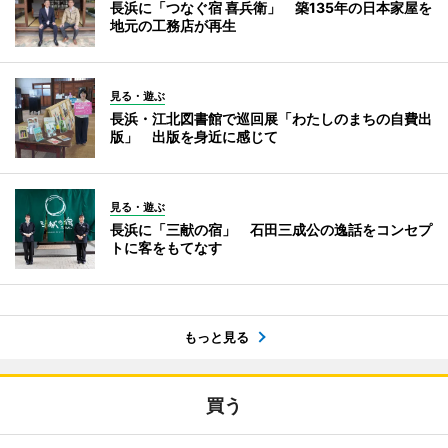
長浜に「つなぐ宿 喜兵衛」 築135年の日本家屋を
地元の工務店が再生
見る・遊ぶ
長浜・江北図書館で巡回展「わたしのまちの自費出
版」 出版を身近に感じて
見る・遊ぶ
長浜に「三献の宿」 石田三成公の逸話をコンセプ
トに客をもてなす
もっと見る
買う