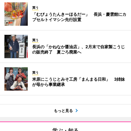
買う
「むびょうたんきーほるだー」 長浜・慶雲館にカ
プセルトイマシン先行設置
買う
長浜の「かねなか醤油店」、2月末で自家製こうじ
の販売終了 夏ごろ廃業へ
買う
米原にこうじとみそ工房「まんまる日和」 3姉妹
が母から事業継承
もっと見る
学ぶ・知る