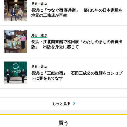
見る・遊ぶ
長浜に「つなぐ宿 喜兵衛」 築135年の日本家屋を
地元の工務店が再生
見る・遊ぶ
長浜・江北図書館で巡回展「わたしのまちの自費出
版」 出版を身近に感じて
見る・遊ぶ
長浜に「三献の宿」 石田三成公の逸話をコンセプ
トに客をもてなす
もっと見る
買う