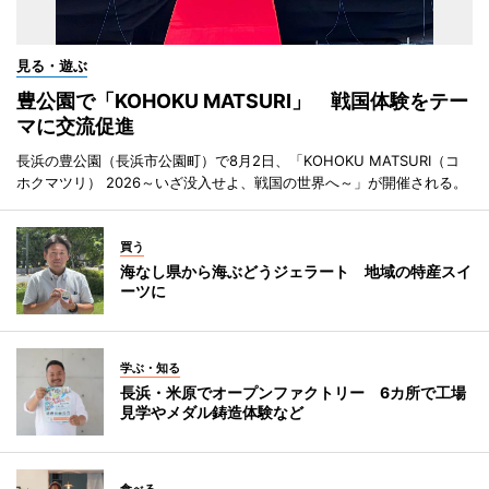
見る・遊ぶ
豊公園で「KOHOKU MATSURI」 戦国体験をテー
マに交流促進
長浜の豊公園（長浜市公園町）で8月2日、「KOHOKU MATSURI（コ
ホクマツリ） 2026～いざ没入せよ、戦国の世界へ～」が開催される。
買う
海なし県から海ぶどうジェラート 地域の特産スイ
ーツに
学ぶ・知る
長浜・米原でオープンファクトリー 6カ所で工場
見学やメダル鋳造体験など