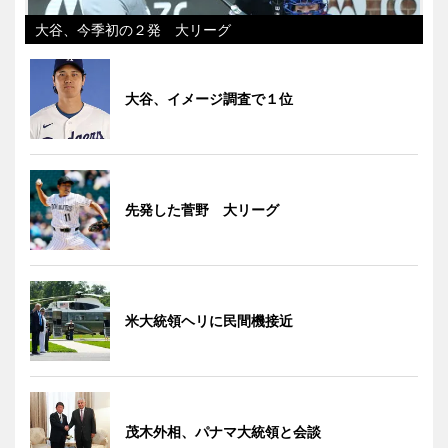
大谷、今季初の２発 大リーグ
大谷、イメージ調査で１位
先発した菅野 大リーグ
米大統領ヘリに民間機接近
茂木外相、パナマ大統領と会談